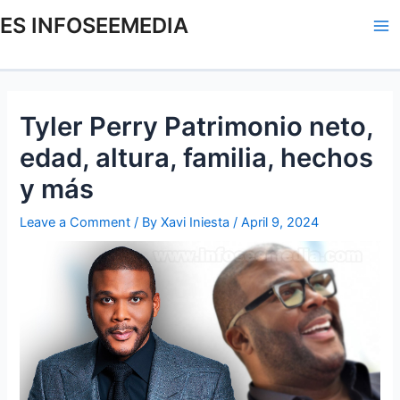
Skip
Post
Ma
ES INFOSEEMEDIA
to
navigation
Me
content
Tyler Perry Patrimonio neto,
edad, altura, familia, hechos
y más
Leave a Comment
/ By
Xavi Iniesta
/
April 9, 2024