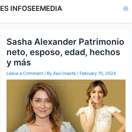
Skip
Post
Ma
ES INFOSEEMEDIA
to
navigation
Me
content
Sasha Alexander Patrimonio
neto, esposo, edad, hechos
y más
Leave a Comment
/ By
Xavi Iniesta
/
February 15, 2024