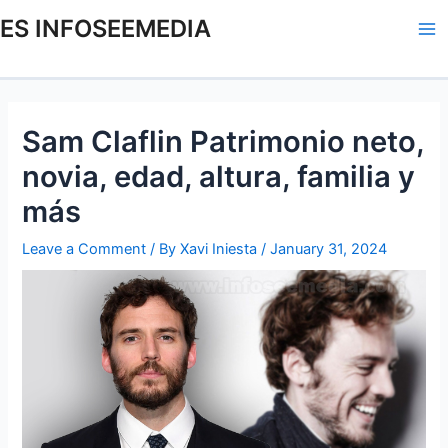
Skip
Post
Ma
ES INFOSEEMEDIA
to
navigation
Me
content
Sam Claflin Patrimonio neto,
novia, edad, altura, familia y
más
Leave a Comment
/ By
Xavi Iniesta
/
January 31, 2024