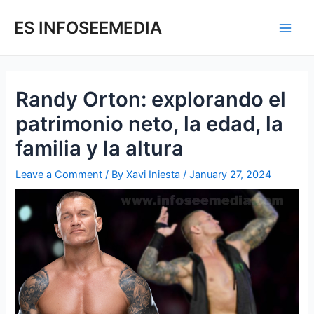
Skip
Post
Main
to
navigation
ES INFOSEEMEDIA
Men
content
Randy Orton: explorando el
patrimonio neto, la edad, la
familia y la altura
Leave a Comment
/ By
Xavi Iniesta
/
January 27, 2024