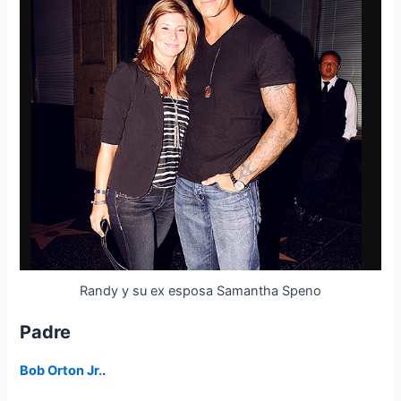
Randy y su ex esposa Samantha Speno
Padre
Bob Orton Jr.
.