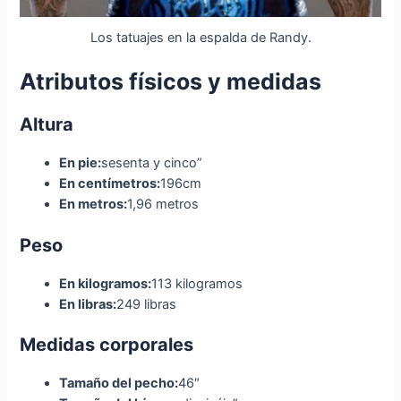
Los tatuajes en la espalda de Randy.
Atributos físicos y medidas
Altura
En pie:
sesenta y cinco”
En centímetros:
196cm
En metros:
1,96 metros
Peso
En kilogramos:
113 kilogramos
En libras:
249 libras
Medidas corporales
Tamaño del pecho:
46″