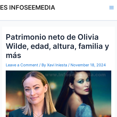
Skip
Post
Ma
ES INFOSEEMEDIA
to
navigation
Me
content
Patrimonio neto de Olivia
Wilde, edad, altura, familia y
más
Leave a Comment
/ By
Xavi Iniesta
/
November 18, 2024