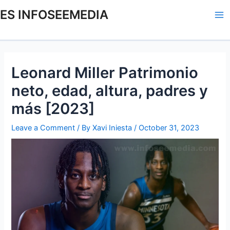
Skip
Post
Ma
ES INFOSEEMEDIA
to
navigation
Me
content
Leonard Miller Patrimonio
neto, edad, altura, padres y
más [2023]
Leave a Comment
/ By
Xavi Iniesta
/
October 31, 2023