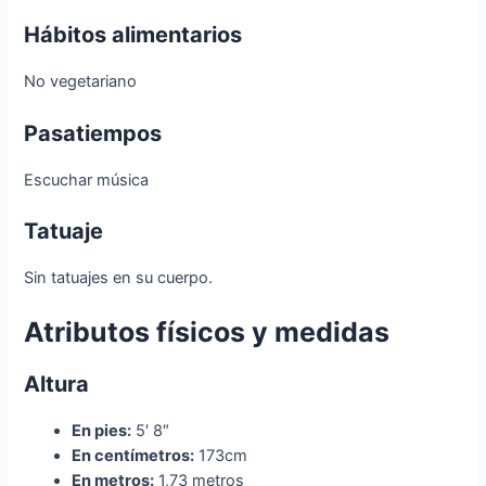
Hábitos alimentarios
No vegetariano
Pasatiempos
Escuchar música
Tatuaje
Sin tatuajes en su cuerpo.
Atributos físicos y medidas
Altura
En pies:
5′ 8″
En centímetros:
173cm
En metros:
1,73 metros