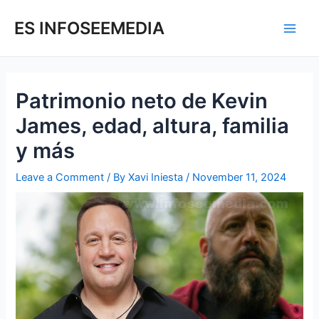
Skip
Post
Main
to
navigation
ES INFOSEEMEDIA
Men
content
Patrimonio neto de Kevin
James, edad, altura, familia
y más
Leave a Comment
/ By
Xavi Iniesta
/
November 11, 2024