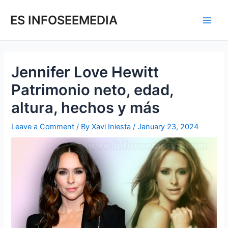
Skip
Post
Main
to
navigation
ES INFOSEEMEDIA
Men
content
Jennifer Love Hewitt
Patrimonio neto, edad,
altura, hechos y más
Leave a Comment
/ By
Xavi Iniesta
/
January 23, 2024