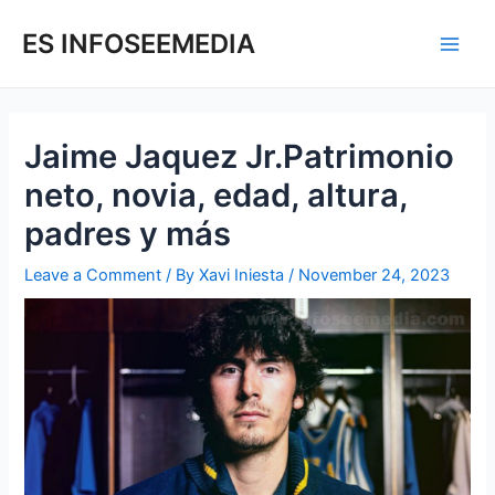
Skip
Post
Main
to
navigation
ES INFOSEEMEDIA
Men
content
Jaime Jaquez Jr.Patrimonio
neto, novia, edad, altura,
padres y más
Leave a Comment
/ By
Xavi Iniesta
/
November 24, 2023