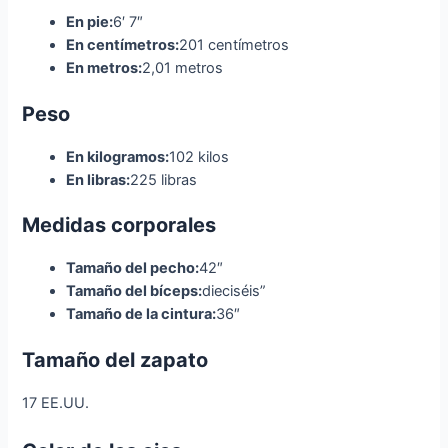
En pie:
6′ 7″
En centímetros:
201 centímetros
En metros:
2,01 metros
Peso
En kilogramos:
102 kilos
En libras:
225 libras
Medidas corporales
Tamaño del pecho:
42″
Tamaño del bíceps:
dieciséis”
Tamaño de la cintura:
36″
Tamaño del zapato
17 EE.UU.