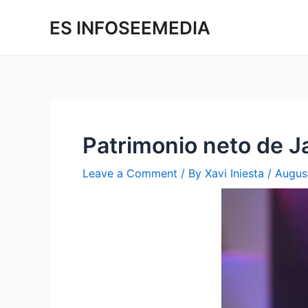
Skip
Post
ES INFOSEEMEDIA
to
navigation
content
Patrimonio neto de Ja
Leave a Comment
/ By
Xavi Iniesta
/
Augus