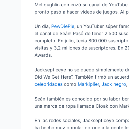
McLoughlin comenzó su canal de YouTube en 
pronto pasó a hacer videos de juegos. Al p
Un día,
PewDiePie
, un YouTuber súper fam
el canal de Seán! Pasó de tener 2.500 sus
completo. En julio, tenía 800.000 suscriptor
visitas y 3,2 millones de suscriptores. En
Awards.
Jacksepticeye no se quedó simplemente det
Did We Get Here”. También firmó un acuerdo
celebridades
como
Markiplier
,
Jack negro
,
Seán también es conocido por su labor bené
una marca de ropa llamada Cloak con Marki
En las redes sociales, Jacksepticeye compa
ha hecho muy popular porque a la gente le