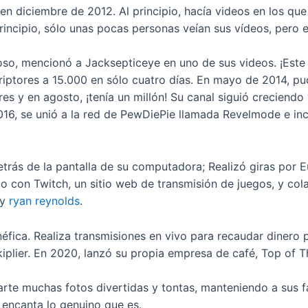
diciembre de 2012. Al principio, hacía videos en los que 
rincipio, sólo unas pocas personas veían sus vídeos, pero
oso, mencionó a Jacksepticeye en uno de sus videos. ¡Est
criptores a 15.000 en sólo cuatro días. En mayo de 2014, p
es y en agosto, ¡tenía un millón! Su canal siguió creciendo 
 2016, se unió a la red de PewDiePie llamada Revelmode e i
rás de la pantalla de su computadora; Realizó giras por 
 con Twitch, un sitio web de transmisión de juegos, y col
 y
ryan reynolds
.
fica. Realiza transmisiones en vivo para recaudar dinero p
plier. En 2020, lanzó su propia empresa de café, Top of T
rte muchas fotos divertidas y tontas, manteniendo a sus f
 encanta lo genuino que es.