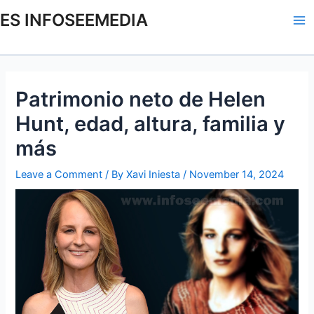
Skip
Post
Ma
ES INFOSEEMEDIA
to
navigation
Me
content
Patrimonio neto de Helen
Hunt, edad, altura, familia y
más
Leave a Comment
/ By
Xavi Iniesta
/
November 14, 2024